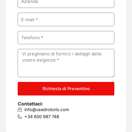
e
o
m
E
p
m
a
a
n
P
i
y
h
l
o
M
n
e
e
s
s
a
g
Richiesta di Preventivo
e
Contattaci:
info@usedrobots.com
+34 600 987 748