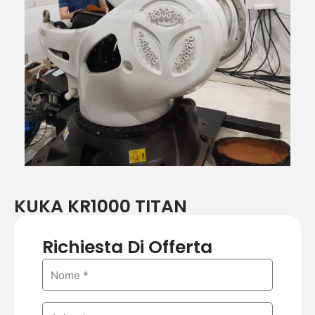
KUKA KR1000 TITAN
Richiesta Di Offerta
N
a
m
C