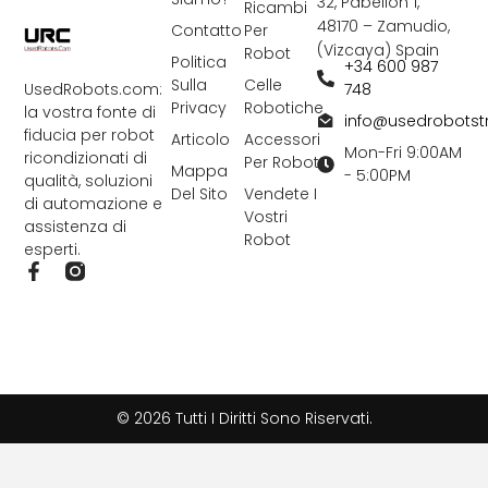
32, Pabellón 1,
Ricambi
48170 – Zamudio,
Contatto
Per
(Vizcaya) Spain
Robot
Politica
+34 600 987
Sulla
Celle
748
UsedRobots.com:
Privacy
Robotiche
la vostra fonte di
info@usedrobots
fiducia per robot
Articolo
Accessori
Mon-Fri 9:00AM
ricondizionati di
Per Robot
Mappa
- 5:00PM
qualità, soluzioni
Del Sito
Vendete I
di automazione e
Vostri
assistenza di
Robot
esperti.
F
a
c
e
b
o
o
k
© 2026 Tutti I Diritti Sono Riservati.
-
f