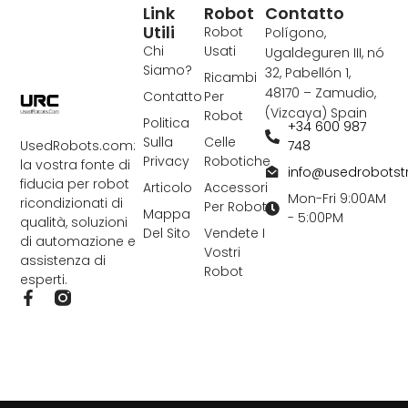
Link
Robot
Contatto
Utili
Robot
Polígono,
Chi
Usati
Ugaldeguren III, nó
Siamo?
32, Pabellón 1,
Ricambi
48170 – Zamudio,
Contatto
Per
(Vizcaya) Spain
Robot
Politica
+34 600 987
Sulla
Celle
748
UsedRobots.com:
Privacy
Robotiche
la vostra fonte di
info@usedrobots
fiducia per robot
Articolo
Accessori
Mon-Fri 9:00AM
ricondizionati di
Per Robot
Mappa
- 5:00PM
qualità, soluzioni
Del Sito
Vendete I
di automazione e
Vostri
assistenza di
Robot
esperti.
F
a
c
e
b
o
o