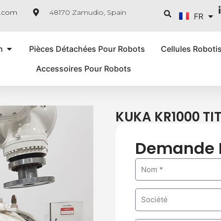
ES
Reche
e.com
48170 Zamudio, Spain
FR
IT
n
Pièces Détachées Pour Robots
Cellules Roboti
Accessoires Pour Robots
KUKA KR1000 TI
Demande 
N
a
m
C
e
o
m