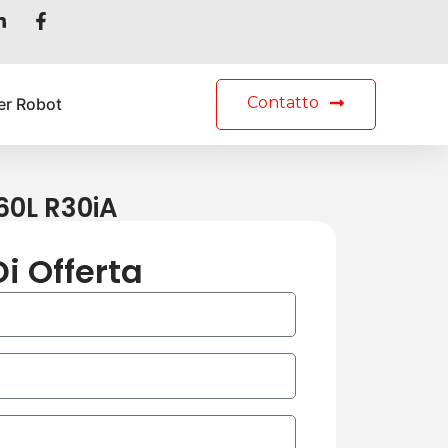
Contatto
er Robot
60L R30iA
Di Offerta