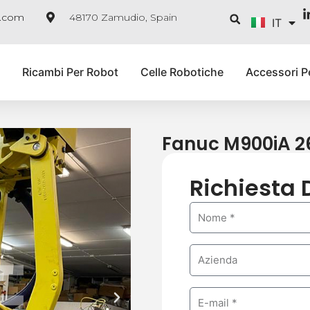
ES
Cerca
e.com
48170 Zamudio, Spain
IT
FR
Ricambi Per Robot
Celle Robotiche
Accessori P
Fanuc M900iA 2
Richiesta 
N
a
m
C
e
o
m
E
S
p