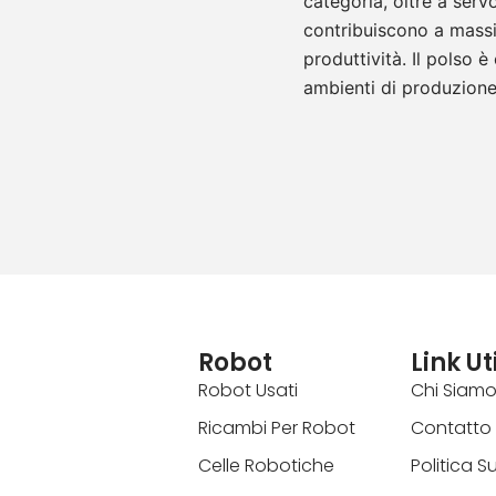
categoria, oltre a ser
contribuiscono a massim
produttività. Il polso è
ambienti di produzione p
Robot
Link Uti
Robot Usati
Chi Siam
Ricambi Per Robot
Contatto
Celle Robotiche
Politica S