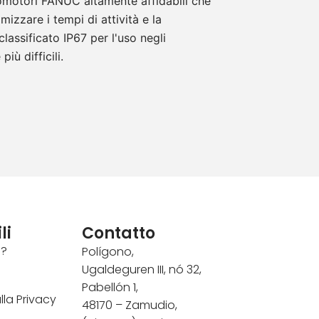
vomotori FANUC altamente affidabili che
izzare i tempi di attività e la
 classificato IP67 per l'uso negli
iù difficili.
li
Contatto
o?
Polígono,
Ugaldeguren III, nó 32,
Pabellón 1,
ulla Privacy
48170 – Zamudio,