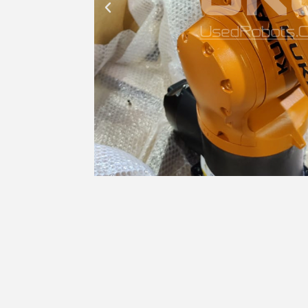
P
r
é
c
é
d
e
n
t