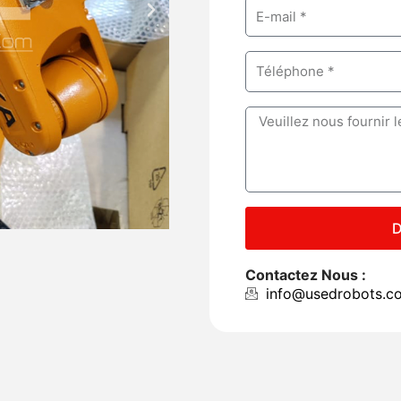
E
S
p
m
u
a
a
i
P
n
i
v
h
y
l
a
o
M
n
n
e
t
e
s
s
a
D
g
e
Contactez Nous :
info@usedrobots.c