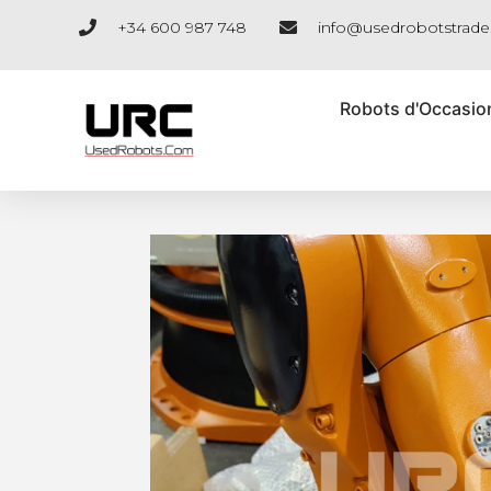
Aller
+34 600 987 748
info@usedrobotstrad
au
contenu
Robots d'Occasio