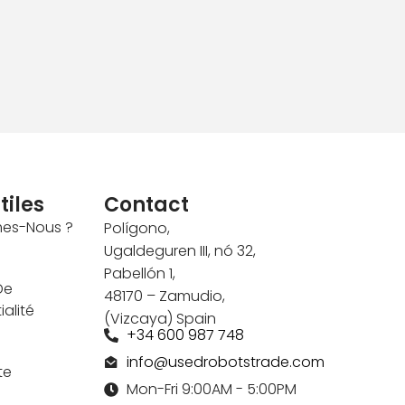
tiles
Contact
es-Nous ?
Polígono,
Ugaldeguren III, nó 32,
Pabellón 1,
De
48170 – Zamudio,
alité
(Vizcaya) Spain
+34 600 987 748
info@usedrobotstrade.com
te
Mon-Fri 9:00AM - 5:00PM