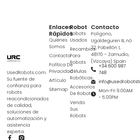
Enlaces
Robot
Contacto
Rápidos
Robots
Polígono,
Quiénes
Usados
Ugaldeguren III, nó
Somos
32, Pabellón 1,
Recambios
48170 – Zamudio,
Contacto
Para
(Vizcaya) Spain
Robots
Política De
+34 600 987
Privacidad
Células
748
UsedRobots.com:
Robóticas
Su fuente de
Artículo
info@usedrobots
confianza para
Accesorios
Sitemap
Mon-Fri 9:00AM
robots
De Robots
- 5:00PM
reacondicionados
Venda
de calidad,
Sus
soluciones de
Robots
automatización y
asistencia
experta.
F