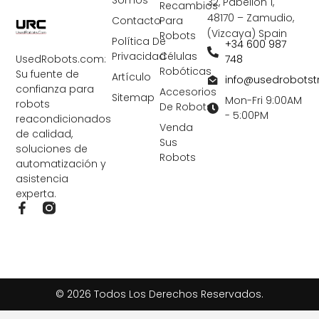
Somos
32, Pabellón 1,
Recambios
48170 – Zamudio,
Contacto
Para
(Vizcaya) Spain
Robots
Política De
+34 600 987
Privacidad
Células
748
UsedRobots.com:
Robóticas
Su fuente de
Artículo
info@usedrobots
confianza para
Accesorios
Sitemap
Mon-Fri 9:00AM
robots
De Robots
- 5:00PM
reacondicionados
Venda
de calidad,
Sus
soluciones de
Robots
automatización y
asistencia
experta.
F
a
c
e
b
o
o
© 2026 Todos Los Derechos Reservados.
k
-