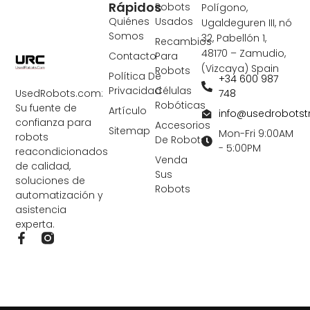
Rápidos
Robots
Polígono,
Quiénes
Usados
Ugaldeguren III, nó
Somos
32, Pabellón 1,
Recambios
48170 – Zamudio,
Contacto
Para
(Vizcaya) Spain
Robots
Política De
+34 600 987
Privacidad
Células
748
UsedRobots.com:
Robóticas
Su fuente de
Artículo
info@usedrobots
confianza para
Accesorios
Sitemap
Mon-Fri 9:00AM
robots
De Robots
- 5:00PM
reacondicionados
Venda
de calidad,
Sus
soluciones de
Robots
automatización y
asistencia
experta.
F
a
c
e
b
o