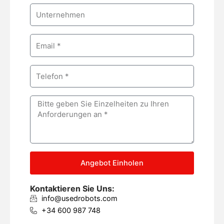
m
C
e
o
m
E
p
m
a
a
n
P
i
y
h
l
o
M
n
e
e
s
s
a
g
Angebot Einholen
e
Kontaktieren Sie Uns:
info@usedrobots.com
+34 600 987 748