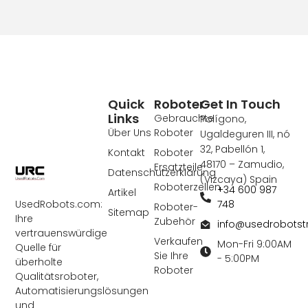
Quick
Roboter
Get In Touch
Links
Gebrauchte
Polígono,
Über Uns
Roboter
Ugaldeguren III, nó
32, Pabellón 1,
Kontakt
Roboter
48170 – Zamudio,
Ersatzteile
Datenschutzerklärung
(Vizcaya) Spain
Roboterzellen
+34 600 987
Artikel
748
UsedRobots.com:
Roboter-
Sitemap
Ihre
Zubehör
info@usedrobots
vertrauenswürdige
Verkaufen
Mon-Fri 9:00AM
Quelle für
Sie Ihre
- 5:00PM
überholte
Roboter
Qualitätsroboter,
Automatisierungslösungen
und