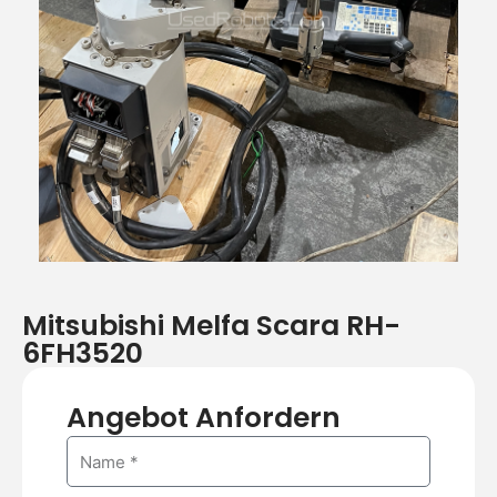
o
ä
r
c
i
h
g
s
e
t
r
e
r
Mitsubishi Melfa Scara RH-
6FH3520
Angebot Anfordern
N
a