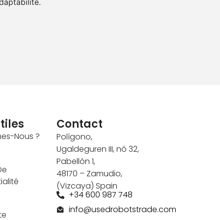
aptabilité.
tiles
Contact
es-Nous ?
Polígono,
Ugaldeguren III, nó 32,
Pabellón 1,
De
48170 – Zamudio,
alité
(Vizcaya) Spain
+34 600 987 748
info@usedrobotstrade.com
te