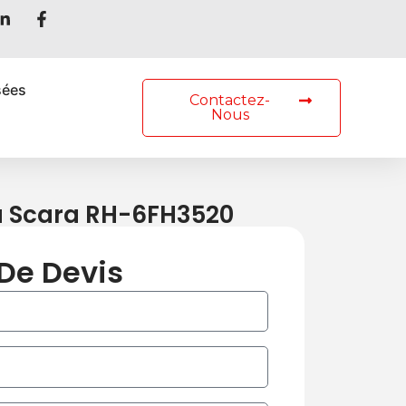
rcher
sées
Contactez-
Nous
fa Scara RH-6FH3520
De Devis