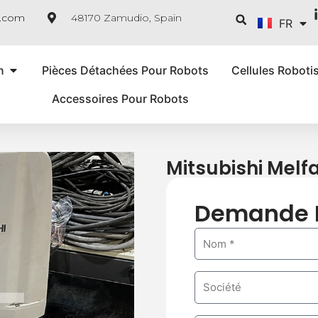
ES
Reche
e.com
48170 Zamudio, Spain
FR
IT
n
Pièces Détachées Pour Robots
Cellules Roboti
Accessoires Pour Robots
Mitsubishi Mel
Demande 
N
a
m
C
e
o
m