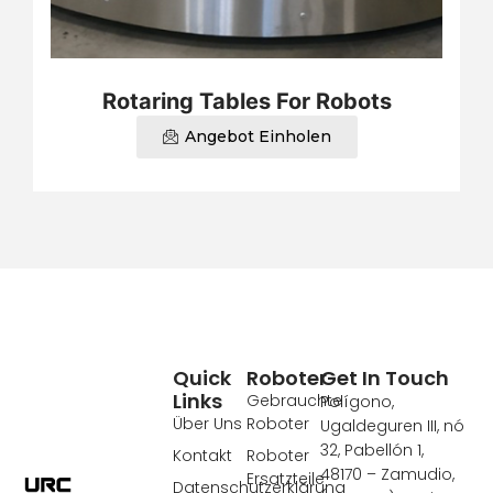
Rotaring Tables For Robots
Angebot Einholen
Quick
Roboter
Get In Touch
Links
Gebrauchte
Polígono,
Über Uns
Roboter
Ugaldeguren III, nó
32, Pabellón 1,
Kontakt
Roboter
48170 – Zamudio,
Ersatzteile
Datenschutzerklärung