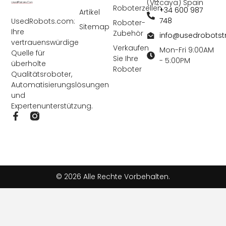
(Vizcaya) Spain
Roboterzellen
+34 600 987
Artikel
748
UsedRobots.com:
Roboter-
Sitemap
Ihre
Zubehör
info@usedrobots
vertrauenswürdige
Verkaufen
Mon-Fri 9:00AM
Quelle für
Sie Ihre
- 5:00PM
überholte
Roboter
Qualitätsroboter,
Automatisierungslösungen
und
Expertenunterstützung.
F
a
c
e
b
o
o
© 2026 Alle Rechte Vorbehalten.
k
-
f