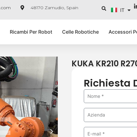
ES
Cerca
e.com
48170 Zamudio, Spain
IT
FR
Ricambi Per Robot
Celle Robotiche
Accessori P
KUKA KR210 R27
Richiesta 
N
a
m
C
e
o
m
E
S
p