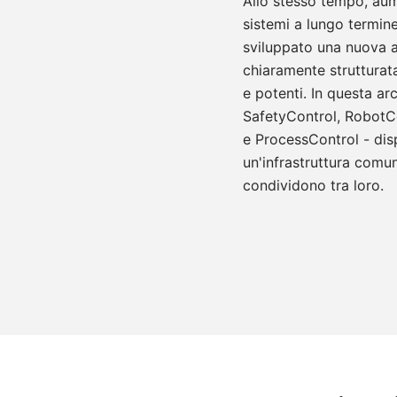
Allo stesso tempo, aumen
sistemi a lungo termi
sviluppato una nuova ar
chiaramente strutturata
e potenti. In questa arch
SafetyControl, RobotC
e ProcessControl - di
un'infrastruttura comun
condividono tra loro.