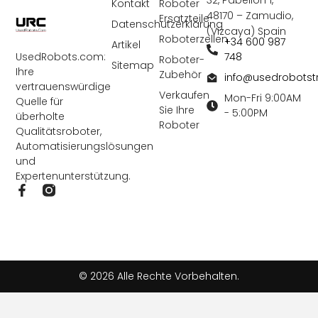
32, Pabellón 1,
Kontakt
Roboter
48170 – Zamudio,
Ersatzteile
Datenschutzerklärung
(Vizcaya) Spain
Roboterzellen
+34 600 987
Artikel
748
UsedRobots.com:
Roboter-
Sitemap
Ihre
Zubehör
info@usedrobots
vertrauenswürdige
Verkaufen
Mon-Fri 9:00AM
Quelle für
Sie Ihre
- 5:00PM
überholte
Roboter
Qualitätsroboter,
Automatisierungslösungen
und
Expertenunterstützung.
F
a
c
e
b
o
o
© 2026 Alle Rechte Vorbehalten.
k
-
f