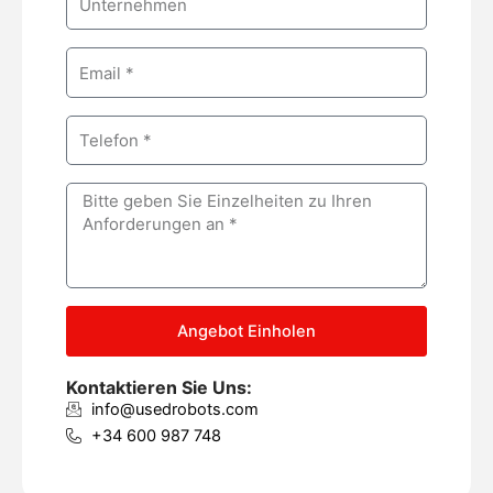
e
o
m
E
p
m
a
a
n
P
i
y
h
l
o
M
n
e
e
s
s
a
g
Angebot Einholen
e
Kontaktieren Sie Uns:
info@usedrobots.com
+34 600 987 748