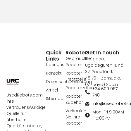
Quick
Roboter
Get In Touch
Links
Gebrauchte
Polígono,
Über Uns
Roboter
Ugaldeguren III, nó
32, Pabellón 1,
Kontakt
Roboter
48170 – Zamudio,
Ersatzteile
Datenschutzerklärung
(Vizcaya) Spain
Roboterzellen
+34 600 987
Artikel
748
UsedRobots.com:
Roboter-
Sitemap
Ihre
Zubehör
info@usedrobots
vertrauenswürdige
Verkaufen
Mon-Fri 9:00AM
Quelle für
Sie Ihre
- 5:00PM
überholte
Roboter
Qualitätsroboter,