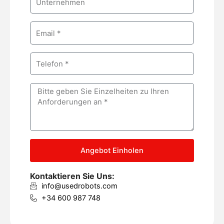
e
o
m
E
p
m
a
a
n
P
i
y
h
l
o
M
n
e
e
s
s
a
g
Angebot Einholen
e
Kontaktieren Sie Uns:
info@usedrobots.com
+34 600 987 748