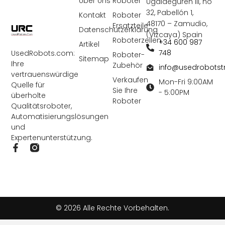
Über Uns
Roboter
Ugaldeguren III, nó
32, Pabellón 1,
Kontakt
Roboter
48170 – Zamudio,
Ersatzteile
Datenschutzerklärung
(Vizcaya) Spain
Roboterzellen
+34 600 987
Artikel
748
UsedRobots.com:
Roboter-
Sitemap
Ihre
Zubehör
info@usedrobots
vertrauenswürdige
Verkaufen
Mon-Fri 9:00AM
Quelle für
Sie Ihre
- 5:00PM
überholte
Roboter
Qualitätsroboter,
Automatisierungslösungen
und
Expertenunterstützung.
F
a
c
e
b
o
o
© 2026 Alle Rechte Vorbehalten.
k
-