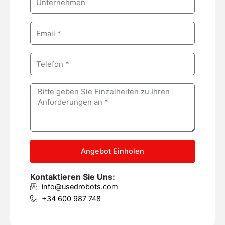
e
o
m
E
p
m
a
a
n
P
i
y
h
l
o
M
n
e
e
s
s
a
g
Angebot Einholen
e
Kontaktieren Sie Uns:
info@usedrobots.com
+34 600 987 748