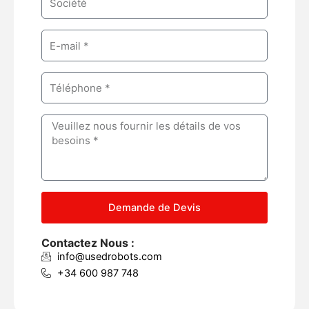
e
o
m
E
p
m
a
a
n
P
i
y
h
l
o
M
n
e
e
s
s
a
g
Demande de Devis
e
Contactez Nous :
info@usedrobots.com
+34 600 987 748