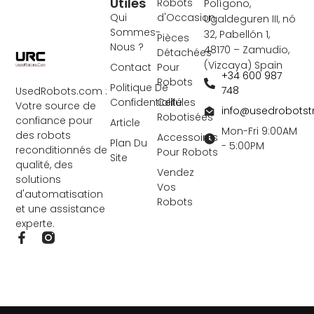
Utiles
Robots
Polígono,
Qui
d'Occasion
Ugaldeguren III, nó
Sommes-
32, Pabellón 1,
Pièces
Nous ?
48170 – Zamudio,
Détachées
(Vizcaya) Spain
Contact
Pour
+34 600 987
Robots
Politique De
748
UsedRobots.com :
Confidentialité
Cellules
Votre source de
info@usedrobots
Robotisées
confiance pour
Article
Mon-Fri 9:00AM
des robots
Accessoires
Plan Du
- 5:00PM
reconditionnés de
Pour Robots
Site
qualité, des
Vendez
solutions
Vos
d'automatisation
Robots
et une assistance
experte.
F
a
c
e
b
o
o