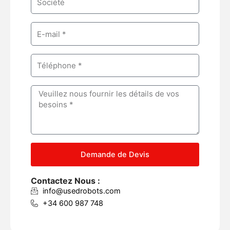
e
o
m
E
p
m
a
a
n
P
i
y
h
l
o
M
n
e
e
s
s
a
g
Demande de Devis
e
Contactez Nous :
info@usedrobots.com
+34 600 987 748