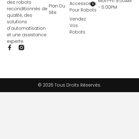
Mon-Fri 9:00AM
des robots
Accessoires
Plan Du
- 5:00PM
reconditionnés de
Pour Robots
Site
qualité, des
Vendez
solutions
Vos
d'automatisation
Robots
et une assistance
experte.
F
a
c
e
b
o
o
© 2026 Tous Droits Réservés.
k
-
f