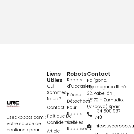
Liens
Robots
Contact
Utiles
Robots
Polígono,
Qui
d'Occasion
Ugaldeguren III, nó
Sommes-
32, Pabellón 1,
Pièces
Nous ?
48170 – Zamudio,
Détachées
(Vizcaya) Spain
Contact
Pour
+34 600 987
Robots
Politique De
748
UsedRobots.com :
Confidentialité
Cellules
Votre source de
info@usedrobots
Robotisées
confiance pour
Article