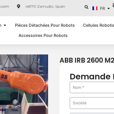
ES
Reche
e.com
48170 Zamudio, Spain
FR
IT
n
Pièces Détachées Pour Robots
Cellules Roboti
Accessoires Pour Robots
ABB IRB 2600 M
Demande 
N
a
m
C
e
o
m